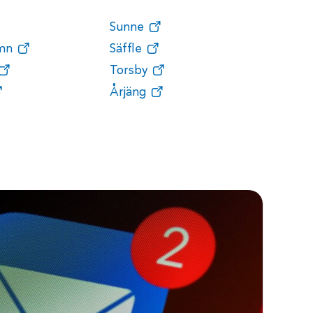
Sunne
amn
Säffle
Torsby
Årjäng