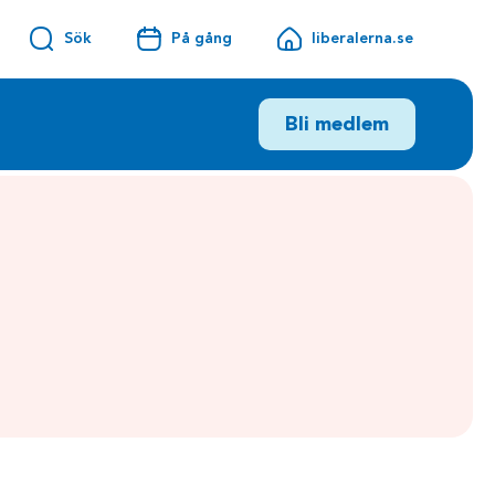
Sök
På gång
liberalerna.se
Bli medlem