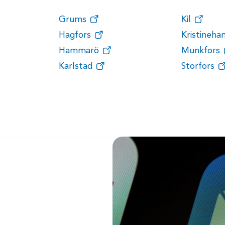
Grums
Kil
Hagfors
Kristineh
Hammarö
Munkfors
Karlstad
Storfors