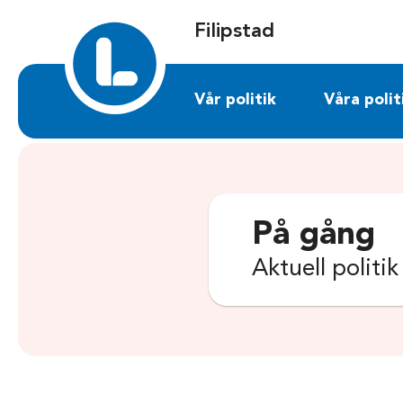
Sök på filipstad.liberalerna.se
Filipstad
Vår politik
Våra polit
På gång
Aktuell politi