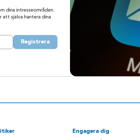
om dina intresseområden.
 att själva hantera dina
Registrera
itiker
Engagera dig